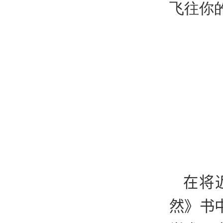
飞往你
在将
然》书