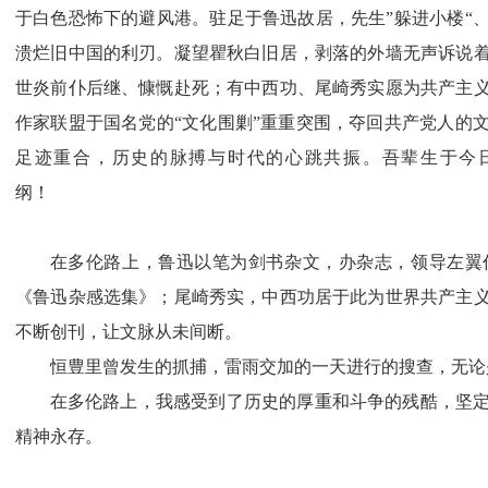
于白色恐怖下的避风港。驻足于鲁迅故居，先生”躲进小楼“
溃烂旧中国的利刃。凝望瞿秋白旧居，剥落的外墙无声诉说
世炎前仆后继、慷慨赴死；有中西功、尾崎秀实愿为共产主
作家联盟于国名党的“文化围剿”重重突围，夺回共产党人的
足迹重合，历史的脉搏与时代的心跳共振。吾辈生于今
纲！
在多伦路上，鲁迅以笔为剑书杂文，办杂志，领导左翼
《鲁迅杂感选集》；尾崎秀实，中西功居于此为世界共产主
不断创刊，让文脉从未间断。
恒豊里曾发生的抓捕，雷雨交加的一天进行的搜查，无论
在多伦路上，我感受到了历史的厚重和斗争的残酷，坚
精神永存。