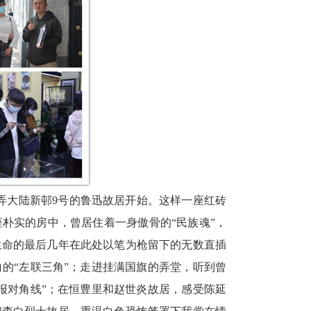
弄大陆新邨
9
号的鲁迅故居开始。这样一座红砖
朴实的房中，曾居住着一身傲骨的“民族魂”，
生命的最后几年在此处以笔为枪留下的无数直插
的“左联三角”；走进挂满国旗的弄堂，听到曾
报对角线”；在恒豊里和赵世炎故居，感受陈延