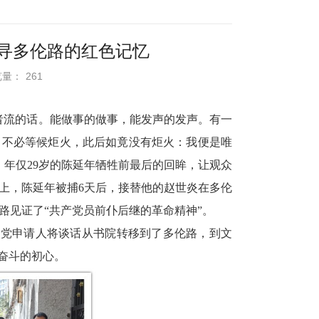
寻多伦路的红色记忆
浏览量：
261
者流的话。能做事的做事，能发声的发声。有一
，不必等候炬火，此后如竟没有炬火：我便是唯
，年仅
29
岁的陈延年牺牲前最后的回眸，让观众
上，陈延年被捕
6
天后，接替他的赵世炎在多伦
路见证了“共产党员前仆后继的革命精神”。
入党申请人将谈话从书院转移到了多伦路，到文
奋斗的初心。