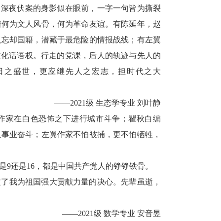
、深夜伏案的身影似在眼前，一字一句皆为撕裂
着何为文人风骨，何为革命友谊。有陈延年，赵
义忘却国籍，潜藏于最危险的情报战线；有左翼
文化话语权。行走的党课，后人的轨迹与先人的
日之盛世，更应继先人之宏志，担时代之大
——
2021
级 生态学专业 刘叶静
作家在白色恐怖之下进行城市斗争；瞿秋白编
义事业奋斗；左翼作家不怕被捕，更不怕牺牲，
是
9
还是
16
，都是中国共产党人的铮铮铁骨。
定了我为祖国强大贡献力量的决心。先辈虽逝，
——
2021
级 数学专业 安音昱