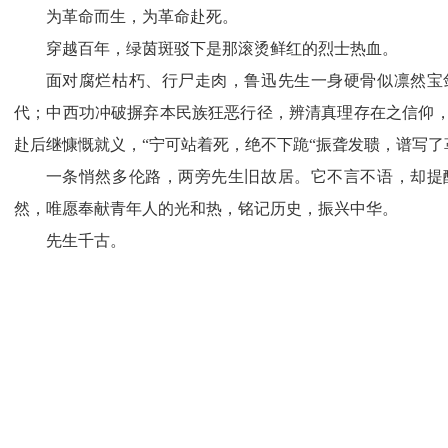
为革命而生，为革命赴死。
穿越百年，绿茵斑驳下是那滚烫鲜红的烈士热血。
面对腐烂枯朽、行尸走肉，鲁迅先生一身硬骨似凛然宝
代；中西功冲破摒弃本民族狂恶行径，辨清真理存在之信仰
赴后继慷慨就义，“宁可站着死，绝不下跪“振聋发聩，谱写
一条悄然多伦路，两旁先生旧故居。它不言不语，却提
然，唯愿奉献青年人的光和热，铭记历史
先生千古。