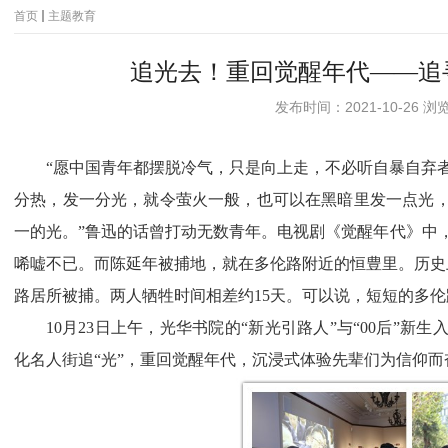
首页
主题教育
追光去！重回觉醒年代——追
发布时间：2021-10-26 
“
愿中国青年都摆脱冷气，只是向上走，不必听自暴自弃
分热，发一分光，就令萤火一般，也可以在黑暗里发一点光
一的光。”鲁迅的话曾打动无数青年。电视剧《觉醒年代》中
唏嘘不已。而陈延年被捕地，就在多伦路附近的恒豊里。历史
路居所被捕。两人牺牲时间相差约
15
天。可以说，短短的多伦
10
月
23
日上午，光华书院的“新光引路人”与“
00
后”新生
化名人街追“光”，重回觉醒年代，沉浸式体验先辈们为信仰而