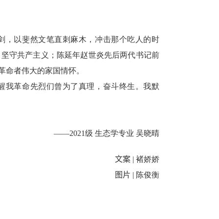
剑，以斐然文笔直刺麻木，冲击那个吃人的时
，坚守共产主义；陈延年赵世炎先后两代书记前
了革命者伟大的家国情怀。
醒我革命先烈们曾为了真理，奋斗终生。我默
，振兴中华。
——
2021
级 生态学专业 吴晓晴
文案
|
褚娇娇
图
片
|
陈俊衡