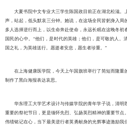
大夏书院中文专业大三学生陈国政目前正在湖北松滋。上
声，站起，低头默哀三分钟。她说，在这场全民皆躬身入局
多人选择逆行而上，以生命奔赴使命，永远长眠在这晚冬初
国民的心中。“他们，是时代的英雄；他们，是可敬的人。
国之礼，为英雄送行。愿逝者安息，愿生者珍重。”
在上海健康医学院，今天上午国旗班举行了简短而隆重
制作了黑白海报表达哀思。
华东理工大学艺术设计与传媒学院的青年学子说，清明
重要的祭祀节日，更是缅怀先烈、弘扬英烈精神的重要节点
伟绩铭记在心，当下最美逆行者英勇献身的光辉事迹激励我