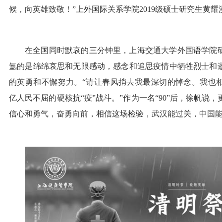
候，向英雄致敬！”上外国际关系学院2019级硕士研究生黄耀
在全国同时默哀的三分钟里，上海交通大学外国语学院
氲的是绵绵哀思和无限感动，感念和追思疫情中牺牲烈士和
的英勇和不懈努力。“请让春风捎去我最深切的悼念。我也相
亿人民不屈的硬核抗“疫”战斗。”作为一名“90”后，徐帆说
信心和勇气，奋勇向前，相信这场检验，武汉能过关，中国