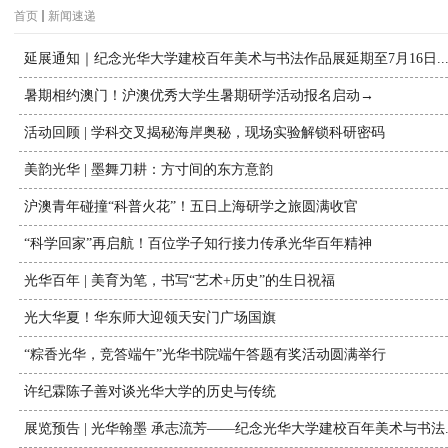
首页
新闻速递
延展通知｜纪念光华大学建校百年美术与书法作品展延期至7月16日..
暑期相约澳门！沪澳优秀大学生暑期研学活动报名启动→
活动回顾 | 学科交叉揭秘海岸奥秘，现场实验解锁科研密码
美韵光华 | 墨舞刀耕：方寸间的东方意韵
沪澳青年碰撞“科普火花”！五日上海研学之旅圆满收官
“科学回家”再启航！百位学子知行接力传承光华百年精神
光华百年 | 美育为笔，书写“艺术+历史”的生日祝福
光大华夏！华东师大迎领天安门广场国旗
“粽香光华，竞答端午”光华书院端午答题有奖活动圆满举行
许纪霖陈子善对谈光华大学的历史与传统
展览预告 | 光华翰墨 承志流芳——纪念光华大学建校百年美术与书法..