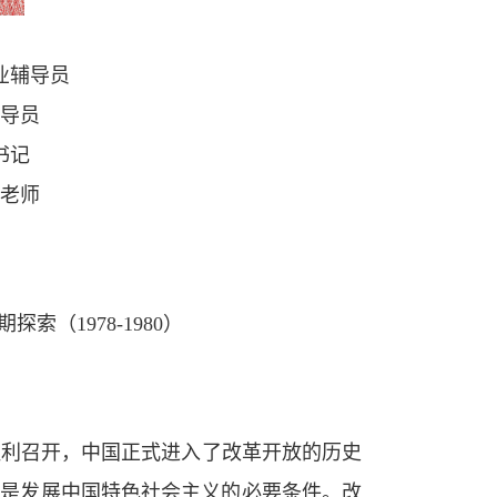
业辅导员
导员
书记
老师
期探索（
1978-1980
）
胜利召开，中国正式进入了改革开放的历史
放是发展中国特色社会主义的必要条件。改