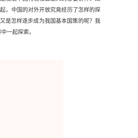
年起，中国的对外开放究竟经历了怎样的探
放又是怎样逐步成为我国基本国策的呢？我
讲中一起探索。