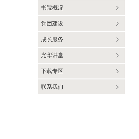
书院概况
党团建设
成长服务
光华讲堂
下载专区
联系我们