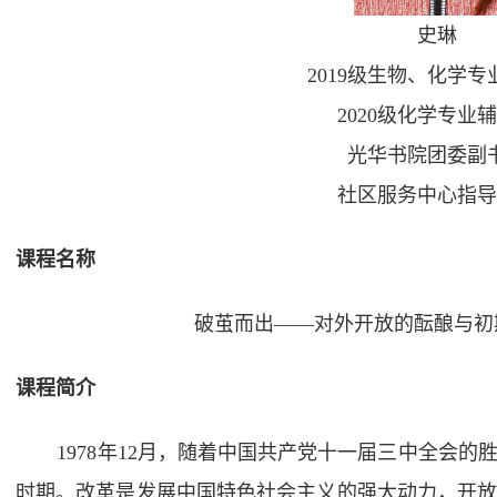
史琳
2019
级生物、化学专
2020
级化学专业辅
光华书院团委副
社区服务中心指导
课程名称
破茧而出——对外开放的酝酿与初
课程简介
1978
年
12
月，随着中国共产党十一届三中全会的
时期。改革是发展中国特色社会主义的强大动力，开