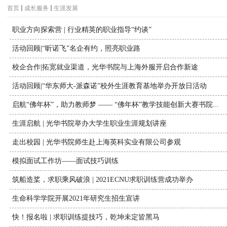
首页
成长服务
生涯发展
职业方向探索营 | 行业精英的职业指导“约谈”
活动回顾|“昕诺飞”名企有约，照亮职业路
校企合作|拓宽就业渠道，光华书院与上海外服开启合作新途
活动回顾|“华东师大-派森诺”校外生涯教育基地举办开放日活动
启航“佛年杯”，助力教师梦 —— “佛年杯”教学技能创新大赛书院...
生涯启航 | 光华书院举办大学生职业生涯规划讲座
走出校园 | 光华书院师生赴上海英科实业有限公司参观
模拟面试工作坊——面试技巧训练
筑船造桨，求职乘风破浪 | 2021ECNU求职训练营成功举办
生命科学学院开展2021年研究生招生宣讲
快！报名啦 | 求职训练提技巧，乾坤未定皆黑马